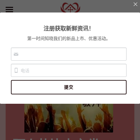
首页
注册获取新鲜资讯！
关于我们
第一时间知晓我们的新品上市、优惠活动。
各堂崇拜时间
小组事工
教会使命
信仰立场
最新资讯
联络我们
门徒训练
2025青少年营会
提交
各堂崇拜
2025儿童冬令营
登录
/
注册
阿布扎比圣诞音乐会
搜索
迪拜圣诞之夜