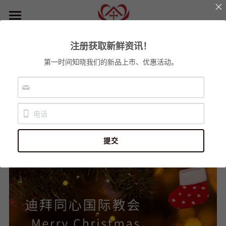
首页
注册获取新鲜资讯！
关于我们
第一时间知晓我们的新品上市、优惠活动。
迪拜同心国际教会
小组事工
教会使命
信仰立场
最新资讯
2025圣诞之夜
联络我们
门徒训练
2025青少年营会
提交
各堂崇拜
2025儿童冬令营
登录
/
注册
阿布扎比圣诞音乐会
搜索
迪拜圣诞之夜